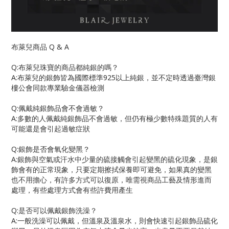
布萊兒商品
Q & A
Q:
布萊兒珠寶的商品都純銀的嗎？
A:
布萊兒的銀飾皆為國際標準
925
以上純銀，並不定時透過臺灣銀
樓公會同款專業驗金儀器檢測
Q:
佩戴純銀飾品會不會過敏？
A:
多數的人佩戴純銀飾品不會過敏，但仍有極少數特殊題質的人有
可能還是會引起過敏症狀
Q:
銀飾是否會氧化變黑？
A:
銀飾與空氣或汗水中少量的硫接觸會引起變黑的硫化現象，是銀
飾會有的正常現象，只要定期擦拭保養即可避免，如果真的變黑
也不用擔心，有許多方式可以復原，唯需視商品工藝及情形進而
處理，有些處理方式會有些許費用產生
Q:
是否可以佩戴銀飾洗澡？
A:
一般洗澡可以佩戴，但溫泉及溫泉水，則會快速引起銀飾品硫化