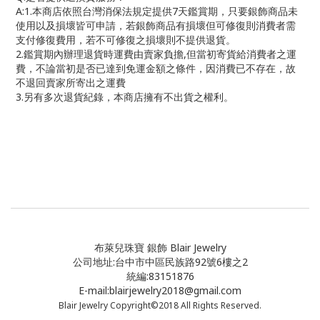
A:1.
本商店依照台灣消保法規定提供
7
天鑑賞期，只要銀飾商品未
使用以及損壞皆可申請，若銀飾商品有損壞但可修復則消費者需
支付修復費用，若不可修復之損壞則不提供退貨。
2.
鑑賞期內辦理退貨時運費由賣家負擔
,
但當初寄貨給消費者之運
費，不論當初是否已達到免運金額之條件，因消費已不存在，故
不退回賣家所寄出之運費
3.
另有多次退貨紀錄，本商店擁有不出貨之權利。
布萊兒珠寶 銀飾 Blair Jewelry
公司地址:台中市中區民族路92號6樓之2
統編:83151876
E-mail:blairjewelry2018@gmail.com
Blair Jewelry Copyright©2018 All Rights Reserved.