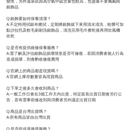
變黑，另外溫泉區因為空氣中硫含量也較高，也盡量不要佩戴純
銀飾品
Q:
銀飾要如何保養清潔？
A:
不定時用拭銀布擦拭，定期將銀飾拔下來用清水清洗，較髒可加
點沙拉托及軟毛刷刷洗銀飾品，清洗完用毛巾擦乾後再用吹風機
吹乾
Q:
是否有提供維修保養服務？
A:
需了解及評估銀飾品損壞情形是否可修復，若因消費者個人行為
造成損壞，則會酌收修復費用
Q:
官網上的商品都是現貨嗎？
A:
官網上庫存數量皆為現貨商品
Q:
下單之後多久會收到商品？
A:
一般工作日會在
3
個工作天內出貨，特定延長出貨日期會另行公
告，若有需事前修改則與消費者另外議定出貨日期
Q:
商品是台灣出貨嗎？
A:
所有商品皆由台灣出貨
Q:
是否提供退換貨服務？