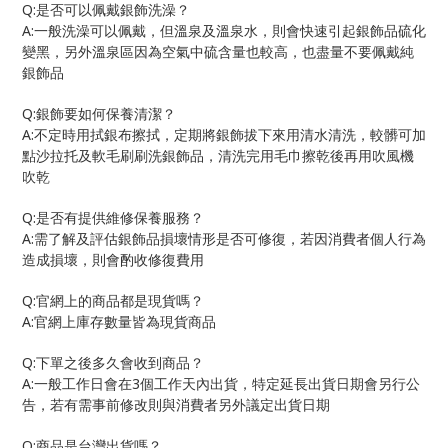
Q:
是否可以佩戴銀飾洗澡？
A:
一般洗澡可以佩戴，但溫泉及溫泉水，則會快速引起銀飾品硫化
變黑，另外溫泉區因為空氣中硫含量也較高，也盡量不要佩戴純
銀飾品
Q:
銀飾要如何保養清潔？
A:
不定時用拭銀布擦拭，定期將銀飾拔下來用清水清洗，較髒可加
點沙拉托及軟毛刷刷洗銀飾品，清洗完用毛巾擦乾後再用吹風機
吹乾
Q:
是否有提供維修保養服務？
A:
需了解及評估銀飾品損壞情形是否可修復，若因消費者個人行為
造成損壞，則會酌收修復費用
Q:
官網上的商品都是現貨嗎？
A:
官網上庫存數量皆為現貨商品
Q:
下單之後多久會收到商品？
A:
3
一般工作日會在
個工作天內出貨，特定延長出貨日期會另行公
告，若有需事前修改則與消費者另外議定出貨日期
Q:
商品是台灣出貨嗎？