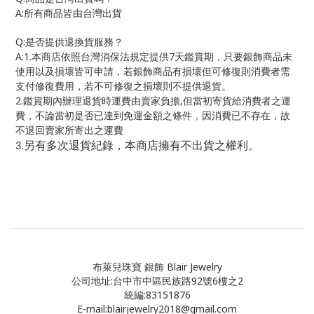
A:
所有商品皆由台灣出貨
Q:
是否提供退換貨服務？
A:1.
7
本商店依照台灣消保法規定提供
天鑑賞期，只要銀飾商品未
使用以及損壞皆可申請，若銀飾商品有損壞但可修復則消費者需
支付修復費用，若不可修復之損壞則不提供退貨。
2.
,
鑑賞期內辦理退貨時運費由賣家負擔
但當初寄貨給消費者之運
費，不論當初是否已達到免運金額之條件，因消費已不存在，故
不退回賣家所寄出之運費
另有多次退貨紀錄，本商店擁有不出貨之權利。
3.
布萊兒珠寶 銀飾 Blair Jewelry
公司地址:台中市中區民族路92號6樓之2
統編:83151876
E-mail:blairjewelry2018@gmail.com