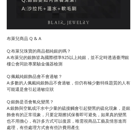
Q & A
布萊兒商品
Q:
布萊兒珠寶的商品都純銀的嗎？
A:
925
布萊兒的銀飾皆為國際標準
以上純銀，並不定時透過臺灣銀
樓公會同款專業驗金儀器檢測
Q:
佩戴純銀飾品會不會過敏？
A:
多數的人佩戴純銀飾品不會過敏，但仍有極少數特殊題質的人有
可能還是會引起過敏症狀
Q:
銀飾是否會氧化變黑？
A:
銀飾與空氣或汗水中少量的硫接觸會引起變黑的硫化現象，是銀
飾會有的正常現象，只要定期擦拭保養即可避免，如果真的變黑
也不用擔心，有許多方式可以復原，唯需視商品工藝及情形進而
處理，有些處理方式會有些許費用產生