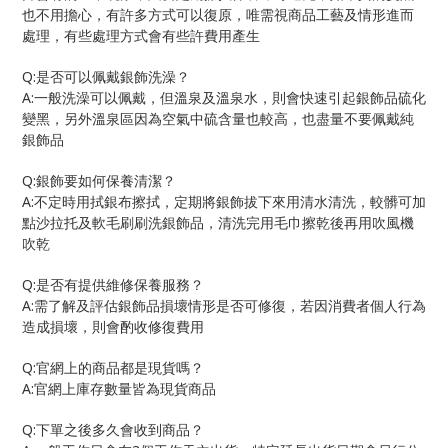
也不用擔心，有許多方式可以復原，唯需視商品工藝及情形進而
處理，有些處理方式會有些許費用產生
Q:
是否可以佩戴銀飾洗澡？
A:
一般洗澡可以佩戴，但溫泉及溫泉水，則會快速引起銀飾品硫化
變黑，另外溫泉區因為空氣中硫含量也較高，也盡量不要佩戴純
銀飾品
Q:
銀飾要如何保養清潔？
A:
不定時用拭銀布擦拭，定期將銀飾拔下來用清水清洗，較髒可加
點沙拉托及軟毛刷刷洗銀飾品，清洗完用毛巾擦乾後再用吹風機
吹乾
Q:
是否有提供維修保養服務？
A:
需了解及評估銀飾品損壞情形是否可修復，若因消費者個人行為
造成損壞，則會酌收修復費用
Q:
官網上的商品都是現貨嗎？
A:
官網上庫存數量皆為現貨商品
Q:
下單之後多久會收到商品？