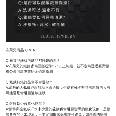
Q & A
布萊兒商品
Q:
布萊兒珠寶的商品都純銀的嗎？
A:
925
布萊兒的銀飾皆為國際標準
以上純銀，並不定時透過臺灣銀
樓公會同款專業驗金儀器檢測
Q:
佩戴純銀飾品會不會過敏？
A:
多數的人佩戴純銀飾品不會過敏，但仍有極少數特殊題質的人有
可能還是會引起過敏症狀
Q:
銀飾是否會氧化變黑？
A:
銀飾與空氣或汗水中少量的硫接觸會引起變黑的硫化現象，是銀
飾會有的正常現象，只要定期擦拭保養即可避免，如果真的變黑