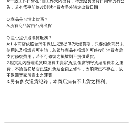
A:
3
一般工作日會在
個工作天內出貨，特定延長出貨日期會另行公
告，若有需事前修改則與消費者另外議定出貨日期
Q:
商品是台灣出貨嗎？
A:
所有商品皆由台灣出貨
Q:
是否提供退換貨服務？
A:1.
7
本商店依照台灣消保法規定提供
天鑑賞期，只要銀飾商品未
使用以及損壞皆可申請，若銀飾商品有損壞但可修復則消費者需
支付修復費用，若不可修復之損壞則不提供退貨。
2.
,
鑑賞期內辦理退貨時運費由賣家負擔
但當初寄貨給消費者之運
費，不論當初是否已達到免運金額之條件，因消費已不存在，故
不退回賣家所寄出之運費
另有多次退貨紀錄，本商店擁有不出貨之權利。
3.