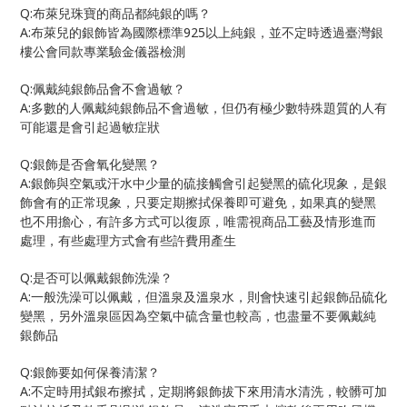
Q:
布萊兒珠寶的商品都純銀的嗎？
A:
925
布萊兒的銀飾皆為國際標準
以上純銀，並不定時透過臺灣銀
樓公會同款專業驗金儀器檢測
Q:
佩戴純銀飾品會不會過敏？
A:
多數的人佩戴純銀飾品不會過敏，但仍有極少數特殊題質的人有
可能還是會引起過敏症狀
Q:
銀飾是否會氧化變黑？
A:
銀飾與空氣或汗水中少量的硫接觸會引起變黑的硫化現象，是銀
飾會有的正常現象，只要定期擦拭保養即可避免，如果真的變黑
也不用擔心，有許多方式可以復原，唯需視商品工藝及情形進而
處理，有些處理方式會有些許費用產生
Q:
是否可以佩戴銀飾洗澡？
A:
一般洗澡可以佩戴，但溫泉及溫泉水，則會快速引起銀飾品硫化
變黑，另外溫泉區因為空氣中硫含量也較高，也盡量不要佩戴純
銀飾品
Q:
銀飾要如何保養清潔？
A:
不定時用拭銀布擦拭，定期將銀飾拔下來用清水清洗，較髒可加