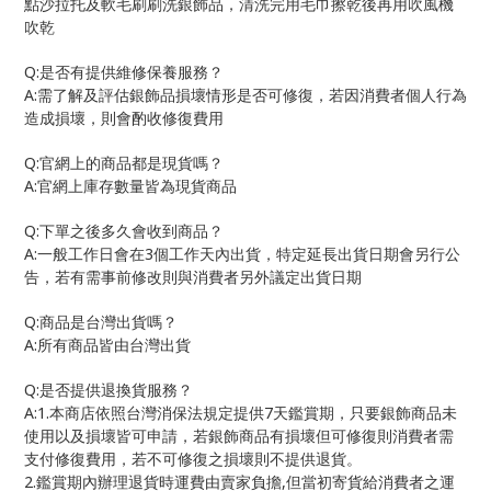
點沙拉托及軟毛刷刷洗銀飾品，清洗完用毛巾擦乾後再用吹風機
吹乾
Q:
是否有提供維修保養服務？
A:
需了解及評估銀飾品損壞情形是否可修復，若因消費者個人行為
造成損壞，則會酌收修復費用
Q:
官網上的商品都是現貨嗎？
A:
官網上庫存數量皆為現貨商品
Q:
下單之後多久會收到商品？
A:
3
一般工作日會在
個工作天內出貨，特定延長出貨日期會另行公
告，若有需事前修改則與消費者另外議定出貨日期
Q:
商品是台灣出貨嗎？
A:
所有商品皆由台灣出貨
Q:
是否提供退換貨服務？
A:1.
7
本商店依照台灣消保法規定提供
天鑑賞期，只要銀飾商品未
使用以及損壞皆可申請，若銀飾商品有損壞但可修復則消費者需
支付修復費用，若不可修復之損壞則不提供退貨。
2.
,
鑑賞期內辦理退貨時運費由賣家負擔
但當初寄貨給消費者之運