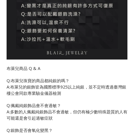
Q & A
布萊兒商品
Q:
布萊兒珠寶的商品都純銀的嗎？
A:
925
布萊兒的銀飾皆為國際標準
以上純銀，並不定時透過臺灣銀
樓公會同款專業驗金儀器檢測
Q:
佩戴純銀飾品會不會過敏？
A:
多數的人佩戴純銀飾品不會過敏，但仍有極少數特殊題質的人有
可能還是會引起過敏症狀
Q:
銀飾是否會氧化變黑？