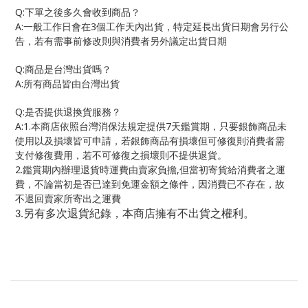
Q:
下單之後多久會收到商品？
A:
3
一般工作日會在
個工作天內出貨，特定延長出貨日期會另行公
告，若有需事前修改則與消費者另外議定出貨日期
Q:
商品是台灣出貨嗎？
A:
所有商品皆由台灣出貨
Q:
是否提供退換貨服務？
A:1.
7
本商店依照台灣消保法規定提供
天鑑賞期，只要銀飾商品未
使用以及損壞皆可申請，若銀飾商品有損壞但可修復則消費者需
支付修復費用，若不可修復之損壞則不提供退貨。
2.
,
鑑賞期內辦理退貨時運費由賣家負擔
但當初寄貨給消費者之運
費，不論當初是否已達到免運金額之條件，因消費已不存在，故
不退回賣家所寄出之運費
另有多次退貨紀錄，本商店擁有不出貨之權利。
3.