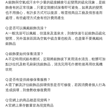
A:
銀飾與空氣或汗水中少量的硫接觸會引起變黑的硫化現象，是銀
飾會有的正常現象，只要定期擦拭保養即可避免，如果真的變黑
也不用擔心，有許多方式可以復原，唯需視商品工藝及情形進而
處理，有些處理方式會有些許費用產生
Q:
是否可以佩戴銀飾洗澡？
A:
一般洗澡可以佩戴，但溫泉及溫泉水，則會快速引起銀飾品硫化
變黑，另外溫泉區因為空氣中硫含量也較高，也盡量不要佩戴純
銀飾品
Q:
銀飾要如何保養清潔？
A:
不定時用拭銀布擦拭，定期將銀飾拔下來用清水清洗，較髒可加
點沙拉托及軟毛刷刷洗銀飾品，清洗完用毛巾擦乾後再用吹風機
吹乾
Q:
是否有提供維修保養服務？
A:
需了解及評估銀飾品損壞情形是否可修復，若因消費者個人行為
造成損壞，則會酌收修復費用
Q:
官網上的商品都是現貨嗎？
A:
官網上庫存數量皆為現貨商品