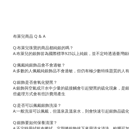
布萊兒商品
Q & A
Q:
布萊兒珠寶的商品都純銀的嗎？
A:
布萊兒的銀飾皆為國際標準
925
以上純銀，並不定時透過臺灣銀
Q:
佩戴純銀飾品會不會過敏？
A:
多數的人佩戴純銀飾品不會過敏，但仍有極少數特殊題質的人
Q:
銀飾是否會氧化變黑？
A:
銀飾與空氣或汗水中少量的硫接觸會引起變黑的硫化現象，是
些處理方式會有些許費用產生
Q:
是否可以佩戴銀飾洗澡？
A:
一般洗澡可以佩戴，但溫泉及溫泉水，則會快速引起銀飾品硫
Q:
銀飾要如何保養清潔？
A:
不定時用拭銀布擦拭，定期將銀飾拔下來用清水清洗，較髒可