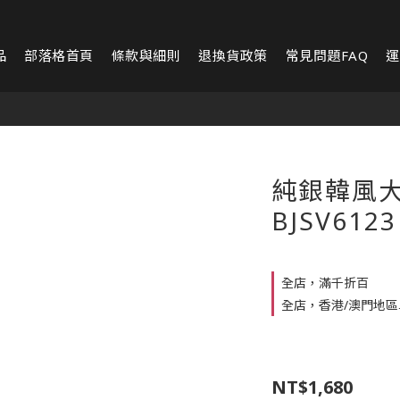
品
部落格首頁
條款與細則
退換貨政策
常見問題FAQ
運
純銀韓風
BJSV6123
全店，滿千折百
全店，香港/澳門地區單
NT$1,680