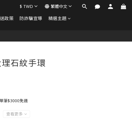
$
TWD
繁體中文
送政策
防詐騙宣導
精選主題
立即購買
大理石紋手環
筆$3000免運
查看更多