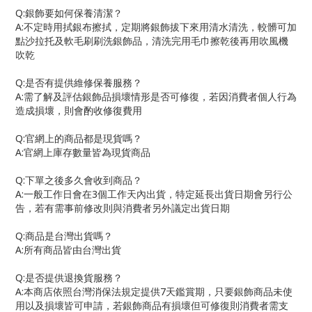
Q:
銀飾要如何保養清潔？
A:
不定時用拭銀布擦拭，定期將銀飾拔下來用清水清洗，較髒可加
點沙拉托及軟毛刷刷洗銀飾品，清洗完用毛巾擦乾後再用吹風機
吹乾
Q:
是否有提供維修保養服務？
A:
需了解及評估銀飾品損壞情形是否可修復，若因消費者個人行為
造成損壞，則會酌收修復費用
Q:
官網上的商品都是現貨嗎？
A:
官網上庫存數量皆為現貨商品
Q:
下單之後多久會收到商品？
A:
一般工作日會在
3
個工作天內出貨，特定延長出貨日期會另行公
告，若有需事前修改則與消費者另外議定出貨日期
Q:
商品是台灣出貨嗎？
A:
所有商品皆由台灣出貨
Q:
是否提供退換貨服務？
A:
本商店依照台灣消保法規定提供
7
天鑑賞期，只要銀飾商品未使
用以及損壞皆可申請，若銀飾商品有損壞但可修復則消費者需支