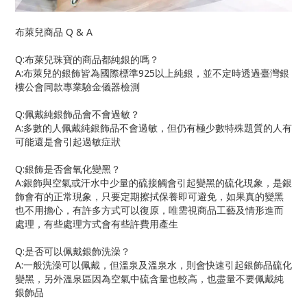
布萊兒商品
Q & A
Q:
布萊兒珠寶的商品都純銀的嗎？
A:
布萊兒的銀飾皆為國際標準
925
以上純銀，並不定時透過臺灣銀
樓公會同款專業驗金儀器檢測
Q:
佩戴純銀飾品會不會過敏？
A:
多數的人佩戴純銀飾品不會過敏，但仍有極少數特殊題質的人有
可能還是會引起過敏症狀
Q:
銀飾是否會氧化變黑？
A:
銀飾與空氣或汗水中少量的硫接觸會引起變黑的硫化現象，是銀
飾會有的正常現象，只要定期擦拭保養即可避免，如果真的變黑
也不用擔心，有許多方式可以復原，唯需視商品工藝及情形進而
處理，有些處理方式會有些許費用產生
Q:
是否可以佩戴銀飾洗澡？
A:
一般洗澡可以佩戴，但溫泉及溫泉水，則會快速引起銀飾品硫化
變黑，另外溫泉區因為空氣中硫含量也較高，也盡量不要佩戴純
銀飾品