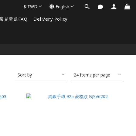
$
TWD
English
常見問題FAQ
Delivery Policy
Sort by
24 Items per page