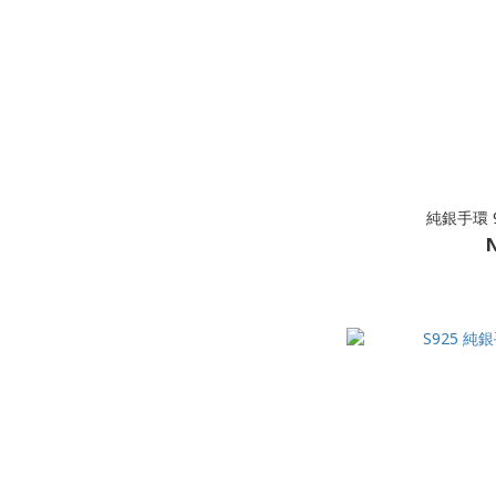
純銀手環 9
N