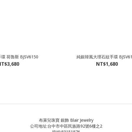
環 荷魯斯 BJSV6150
純銀韓風大理石紋手環 BJSV61
T$3,680
NT$1,680
布萊兒珠寶 銀飾 Blair Jewelry
公司地址:台中市中區民族路92號6樓之2
統編:83151876