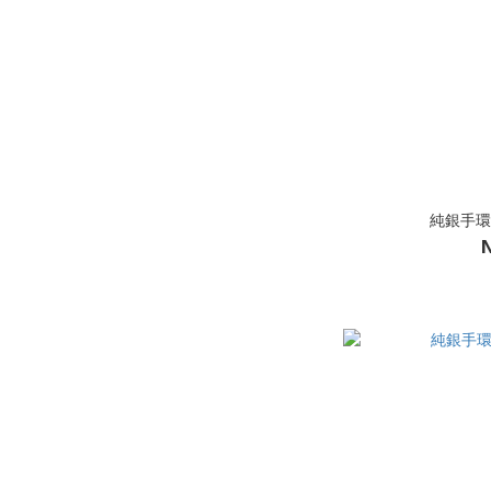
純銀手環 9
N