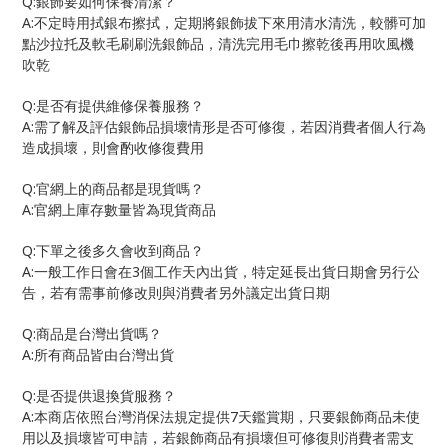
Q:
銀飾要如何保養清潔？
A:
不定時用拭銀布擦拭，定期將銀飾拔下來用清水清洗，較髒可加
點沙拉托及軟毛刷刷洗銀飾品，清洗完用毛巾擦乾後再用吹風機
吹乾
Q:
是否有提供維修保養服務？
A:
需了解及評估銀飾品損壞情形是否可修復，若因消費者個人行為
造成損壞，則會酌收修復費用
Q:
官網上的商品都是現貨嗎？
A:
官網上庫存數量皆為現貨商品
Q:
下單之後多久會收到商品？
A:
3
一般工作日會在
個工作天內出貨，特定延長出貨日期會另行公
告，若有需事前修改則與消費者另外議定出貨日期
Q:
商品是台灣出貨嗎？
A:
所有商品皆由台灣出貨
Q:
是否提供退換貨服務？
A:
7
本商店依照台灣消保法規定提供
天鑑賞期，只要銀飾商品未使
用以及損壞皆可申請，若銀飾商品有損壞但可修復則消費者需支