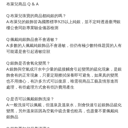
Q & A
布萊兒商品
Q:
布萊兒珠寶的商品都純銀的嗎？
A:
925
布萊兒的銀飾皆為國際標準
以上純銀，並不定時透過臺灣銀
樓公會同款專業驗金儀器檢測
Q:
佩戴純銀飾品會不會過敏？
A:
多數的人佩戴純銀飾品不會過敏，但仍有極少數特殊題質的人有
可能還是會引起過敏症狀
Q:
銀飾是否會氧化變黑？
A:
銀飾與空氣或汗水中少量的硫接觸會引起變黑的硫化現象，是銀
飾會有的正常現象，只要定期擦拭保養即可避免，如果真的變黑
也不用擔心，有許多方式可以復原，唯需視商品工藝及情形進而
處理，有些處理方式會有些許費用產生
Q:
是否可以佩戴銀飾洗澡？
A:
一般洗澡可以佩戴，但溫泉及溫泉水，則會快速引起銀飾品硫化
變黑，另外溫泉區因為空氣中硫含量也較高，也盡量不要佩戴純
銀飾品