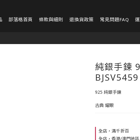
品
部落格首頁
條款與細則
退換貨政策
常見問題FAQ
運
純銀手鍊 9
BJSV5459
925 純銀手鍊
古典 耀眼
全店，滿千折百
全店，香港/澳門地區單