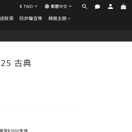
$
TWD
繁體中文
送政策
防詐騙宣導
精選主題
立即購買
25 古典
筆$3000免運