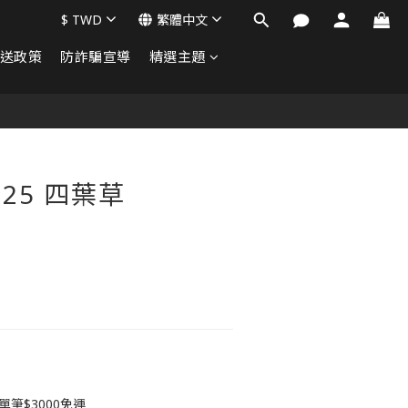
$
TWD
繁體中文
送政策
防詐騙宣導
精選主題
立即購買
25 四葉草
筆$3000免運