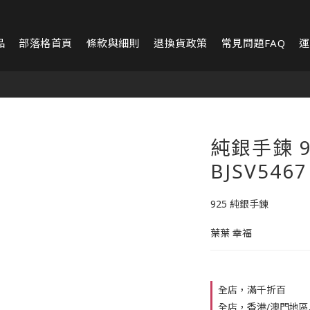
品
部落格首頁
條款與細則
退換貨政策
常見問題FAQ
運
純銀手鍊 9
BJSV5467
925 純銀手鍊
葉葉 幸福
全店，滿千折百
全店，香港/澳門地區單