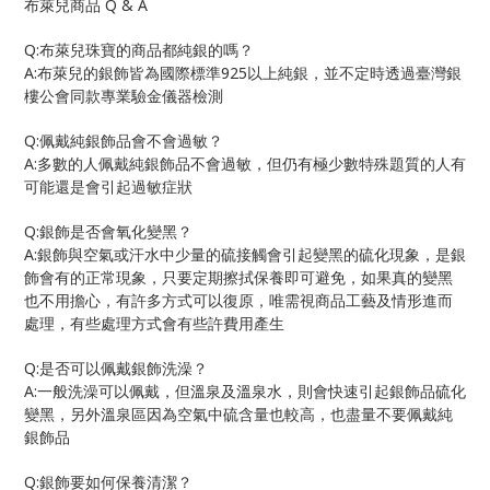
Q & A
布萊兒商品
Q:
布萊兒珠寶的商品都純銀的嗎？
A:
925
布萊兒的銀飾皆為國際標準
以上純銀，並不定時透過臺灣銀
樓公會同款專業驗金儀器檢測
Q:
佩戴純銀飾品會不會過敏？
A:
多數的人佩戴純銀飾品不會過敏，但仍有極少數特殊題質的人有
可能還是會引起過敏症狀
Q:
銀飾是否會氧化變黑？
A:
銀飾與空氣或汗水中少量的硫接觸會引起變黑的硫化現象，是銀
飾會有的正常現象，只要定期擦拭保養即可避免，如果真的變黑
也不用擔心，有許多方式可以復原，唯需視商品工藝及情形進而
處理，有些處理方式會有些許費用產生
Q:
是否可以佩戴銀飾洗澡？
A:
一般洗澡可以佩戴，但溫泉及溫泉水，則會快速引起銀飾品硫化
變黑，另外溫泉區因為空氣中硫含量也較高，也盡量不要佩戴純
銀飾品
Q:
銀飾要如何保養清潔？