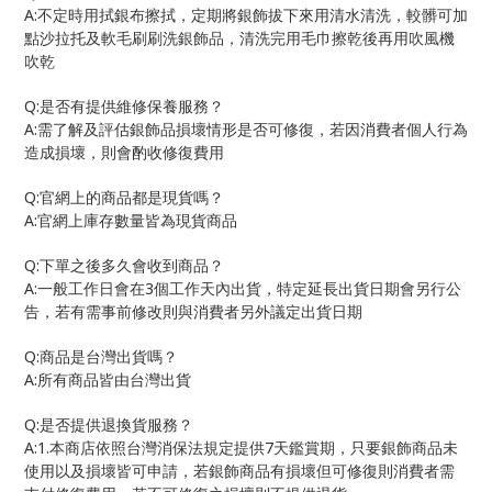
A:
不定時用拭銀布擦拭，定期將銀飾拔下來用清水清洗，較髒可加
點沙拉托及軟毛刷刷洗銀飾品，清洗完用毛巾擦乾後再用吹風機
吹乾
Q:
是否有提供維修保養服務？
A:
需了解及評估銀飾品損壞情形是否可修復，若因消費者個人行為
造成損壞，則會酌收修復費用
Q:
官網上的商品都是現貨嗎？
A:
官網上庫存數量皆為現貨商品
Q:
下單之後多久會收到商品？
A:
3
一般工作日會在
個工作天內出貨，特定延長出貨日期會另行公
告，若有需事前修改則與消費者另外議定出貨日期
Q:
商品是台灣出貨嗎？
A:
所有商品皆由台灣出貨
Q:
是否提供退換貨服務？
A:1.
7
本商店依照台灣消保法規定提供
天鑑賞期，只要銀飾商品未
使用以及損壞皆可申請，若銀飾商品有損壞但可修復則消費者需