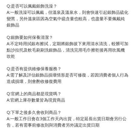
Q:
是否可以佩戴銀飾洗澡？
A:
一般洗澡可以佩戴，但溫泉及溫泉水，則會快速引起銀飾品硫化
變黑，另外溫泉區因為空氣中硫含量也較高，也盡量不要佩戴純
銀飾品
Q:
銀飾要如何保養清潔？
A:
不定時用拭銀布擦拭，定期將銀飾拔下來用清水清洗，較髒可加
點沙拉托及軟毛刷刷洗銀飾品，清洗完用毛巾擦乾後再用吹風機
吹乾
Q:
是否有提供維修保養服務？
A:
需了解及評估銀飾品損壞情形是否可修復，若因消費者個人行為
造成損壞，則會酌收修復費用
Q:
官網上的商品都是現貨嗎？
A:
官網上庫存數量皆為現貨商品
Q:
下單之後多久會收到商品？
A:
3
一般工作日會在
個工作天內出貨，特定延長出貨日期會另行公
告，若有需事前修改則與消費者另外議定出貨日期