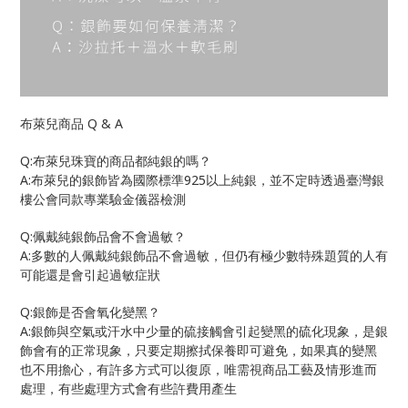
Q & A
布萊兒商品
Q:
布萊兒珠寶的商品都純銀的嗎？
A:
925
布萊兒的銀飾皆為國際標準
以上純銀，並不定時透過臺灣銀
樓公會同款專業驗金儀器檢測
Q:
佩戴純銀飾品會不會過敏？
A:
多數的人佩戴純銀飾品不會過敏，但仍有極少數特殊題質的人有
可能還是會引起過敏症狀
Q:
銀飾是否會氧化變黑？
A:
銀飾與空氣或汗水中少量的硫接觸會引起變黑的硫化現象，是銀
飾會有的正常現象，只要定期擦拭保養即可避免，如果真的變黑
也不用擔心，有許多方式可以復原，唯需視商品工藝及情形進而
處理，有些處理方式會有些許費用產生