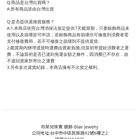
Q:
商品是台灣出貨嗎？
A:
所有商品皆由台灣出貨
Q:
是否提供退換貨服務？
A:1.
7
本商店依照台灣消保法規定提供
天鑑賞期，只要銀飾商品未
使用以及損壞皆可申請，若銀飾商品有損壞但可修復則消費者需
支付修復費用，若不可修復之損壞則不提供退貨。
2.
,
鑑賞期內辦理退貨時運費由賣家負擔
但當初寄貨給消費者之運
費，不論當初是否已達到免運金額之條件，因消費已不存在，故
不退回賣家所寄出之運費
3.
另有多次退貨紀錄，本商店擁有不出貨之權利。
布萊兒珠寶 銀飾 Blair Jewelry
公司地址:台中市中區民族路92號6樓之2