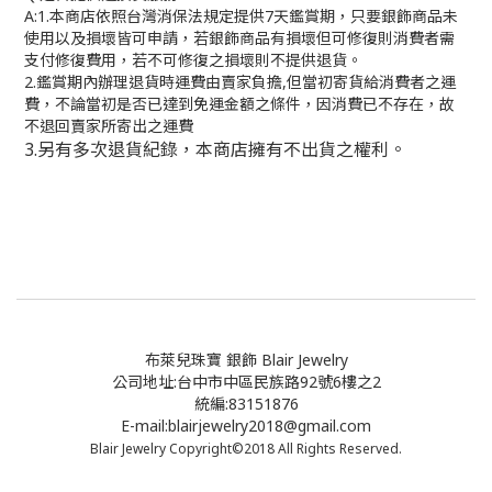
A:1.
本商店依照台灣消保法規定提供
7
天鑑賞期，只要銀飾商品未
使用以及損壞皆可申請，若銀飾商品有損壞但可修復則消費者需
支付修復費用，若不可修復之損壞則不提供退貨。
2.
鑑賞期內辦理退貨時運費由賣家負擔
,
但當初寄貨給消費者之運
費，不論當初是否已達到免運金額之條件，因消費已不存在，故
不退回賣家所寄出之運費
3.
另有多次退貨紀錄，本商店擁有不出貨之權利。
布萊兒珠寶 銀飾 Blair Jewelry
公司地址:台中市中區民族路92號6樓之2
統編:83151876
E-mail:blairjewelry2018@gmail.com
Blair Jewelry Copyright©2018 All Rights Reserved.