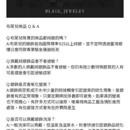
布萊兒商品
Q & A
Q:
布萊兒珠寶的商品都純銀的嗎？
A:
布萊兒的銀飾皆為國際標準
925
以上純銀，並不定時透過臺灣銀
樓公會同款專業驗金儀器檢測
Q:
佩戴純銀飾品會不會過敏？
A:
多數的人佩戴純銀飾品不會過敏，但仍有極少數特殊題質的人有
可能還是會引起過敏症狀
Q:
銀飾是否會氧化變黑？
A:
銀飾與空氣或汗水中少量的硫接觸會引起變黑的硫化現象，是銀
飾會有的正常現象，只要定期擦拭保養即可避免，如果真的變黑
也不用擔心，有許多方式可以復原，唯需視商品工藝及情形進而
處理，有些處理方式會有些許費用產生
Q:
是否可以佩戴銀飾洗澡？
A:
一般洗澡可以佩戴，但溫泉及溫泉水，則會快速引起銀飾品硫化