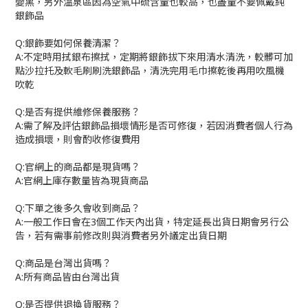
變黑，另外溫泉區因為空氣中硫含量也較高，也盡量不要佩戴純
銀飾品
Q:
銀飾要如何保養清潔？
A:
不定時用拭銀布擦拭，定期將銀飾拔下來用清水清洗，較髒可加
點沙拉托及軟毛刷刷洗銀飾品，清洗完用毛巾擦乾後再用吹風機
吹乾
Q:
是否有提供維修保養服務？
A:
需了解及評估銀飾品損壞情形是否可修復，若因消費者個人行為
造成損壞，則會酌收修復費用
Q:
官網上的商品都是現貨嗎？
A:
官網上庫存數量皆為現貨商品
Q:
下單之後多久會收到商品？
A:
一般工作日會在
3
個工作天內出貨，特定延長出貨日期會另行公
告，若有需事前修改則與消費者另外議定出貨日期
Q:
商品是台灣出貨嗎？
A:
所有商品皆由台灣出貨
Q:
是否提供退換貨服務？