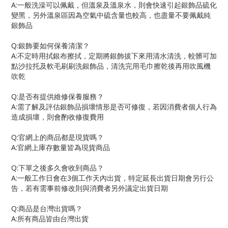
A:
一般洗澡可以佩戴，但溫泉及溫泉水，則會快速引起銀飾品硫化
變黑，另外溫泉區因為空氣中硫含量也較高，也盡量不要佩戴純
銀飾品
Q:
銀飾要如何保養清潔？
A:
不定時用拭銀布擦拭，定期將銀飾拔下來用清水清洗，較髒可加
點沙拉托及軟毛刷刷洗銀飾品，清洗完用毛巾擦乾後再用吹風機
吹乾
Q:
是否有提供維修保養服務？
A:
需了解及評估銀飾品損壞情形是否可修復，若因消費者個人行為
造成損壞，則會酌收修復費用
Q:
官網上的商品都是現貨嗎？
A:
官網上庫存數量皆為現貨商品
Q:
下單之後多久會收到商品？
A:
一般工作日會在
3
個工作天內出貨，特定延長出貨日期會另行公
告，若有需事前修改則與消費者另外議定出貨日期
Q:
商品是台灣出貨嗎？
A:
所有商品皆由台灣出貨