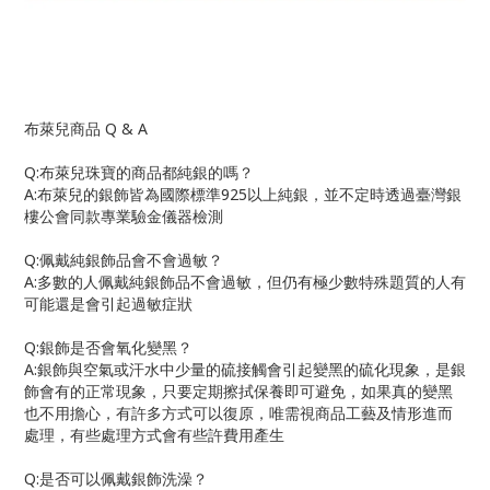
布萊兒商品
Q & A
Q:
布萊兒珠寶的商品都純銀的嗎？
A:
布萊兒的銀飾皆為國際標準
925
以上純銀，並不定時透過臺灣銀
樓公會同款專業驗金儀器檢測
Q:
佩戴純銀飾品會不會過敏？
A:
多數的人佩戴純銀飾品不會過敏，但仍有極少數特殊題質的人有
可能還是會引起過敏症狀
Q:
銀飾是否會氧化變黑？
A:
銀飾與空氣或汗水中少量的硫接觸會引起變黑的硫化現象，是銀
飾會有的正常現象，只要定期擦拭保養即可避免，如果真的變黑
也不用擔心，有許多方式可以復原，唯需視商品工藝及情形進而
處理，有些處理方式會有些許費用產生
Q:
是否可以佩戴銀飾洗澡？