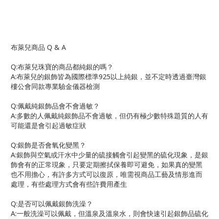
布萊兒商品
Q & A
Q:
布萊兒珠寶的商品都純銀的嗎？
A:
布萊兒的銀飾皆為國際標準
925
以上純銀，並不定時透過臺灣銀
樓公會同款專業驗金儀器檢測
Q:
佩戴純銀飾品會不會過敏？
A:
多數的人佩戴純銀飾品不會過敏，但仍有極少數特殊題質的人有
可能還是會引起過敏症狀
Q:
銀飾是否會氧化變黑？
A:
銀飾與空氣或汗水中少量的硫接觸會引起變黑的硫化現象，是銀
飾會有的正常現象，只要定期擦拭保養即可避免，如果真的變黑
也不用擔心，有許多方式可以復原，唯需視商品工藝及情形進而
處理，有些處理方式會有些許費用產生
Q:
是否可以佩戴銀飾洗澡？
A:
一般洗澡可以佩戴，但溫泉及溫泉水，則會快速引起銀飾品硫化