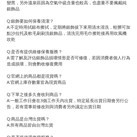
變黑，另外溫泉區因為空氣中硫含量也較高，也盡量不要佩戴純
銀飾品
Q:
銀飾要如何保養清潔？
A:
不定時用拭銀布擦拭，定期將銀飾拔下來用清水清洗，較髒可加
點沙拉托及軟毛刷刷洗銀飾品，清洗完用毛巾擦乾後再用吹風機
吹乾
Q:
是否有提供維修保養服務？
A:
需了解及評估銀飾品損壞情形是否可修復，若因消費者個人行為
造成損壞，則會酌收修復費用
Q:
官網上的商品都是現貨嗎？
A:
官網上庫存數量皆為現貨商品
Q:
下單之後多久會收到商品？
A:
一般工作日會在
3
個工作天內出貨，特定延長出貨日期會另行公
告，若有需事前修改則與消費者另外議定出貨日期
Q:
商品是台灣出貨嗎？
A:
所有商品皆由台灣出貨