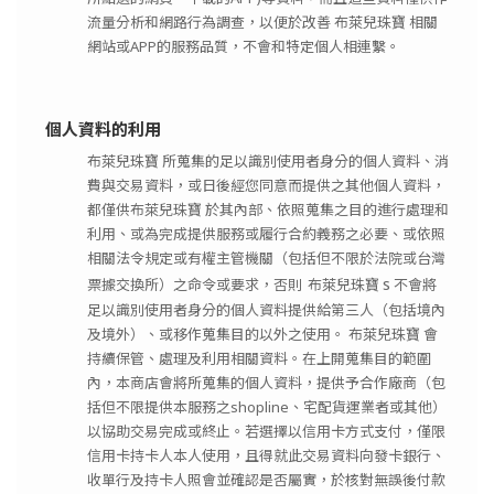
流量分析和網路行為調查，以便於改善 布萊兒珠寶 相關
網站或APP的服務品質，不會和特定個人相連繫。
個人資料的利用
布萊兒珠寶 所蒐集的足以識別使用者身分的個人資料、消
費與交易資料，或日後經您同意而提供之其他個人資料，
都僅供布萊兒珠寶 於其內部、依照蒐集之目的進行處理和
利用、或為完成提供服務或履行合約義務之必要、或依照
相關法令規定或有權主管機關（包括但不限於法院或台灣
s
票據交換所）之命令或要求，否則
布萊兒珠寶
不會將
足以識別使用者身分的個人資料提供給第三人（包括境內
及境外）、或移作蒐集目的以外之使用。 布萊兒珠寶 會
持續保管、處理及利用相關資料。在上開蒐集目的範圍
內，本商店會將所蒐集的個人資料，提供予合作廠商（包
括但不限提供本服務之shopline、宅配貨運業者或其他）
以協助交易完成或終止。若選擇以信用卡方式支付，僅限
信用卡持卡人本人使用，且得就此交易資料向發卡銀行、
收單行及持卡人照會並確認是否屬實，於核對無誤後付款