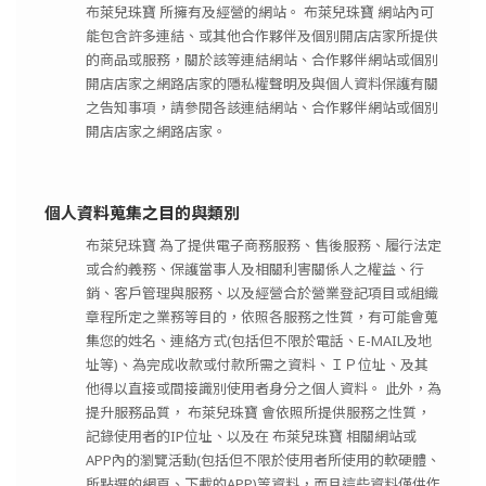
布萊兒珠寶 所擁有及經營的網站。 布萊兒珠寶 網站內可
能包含許多連結、或其他合作夥伴及個別開店店家所提供
的商品或服務，關於該等連結網站、合作夥伴網站或個別
開店店家之網路店家的隱私權聲明及與個人資料保護有關
之告知事項，請參閱各該連結網站、合作夥伴網站或個別
開店店家之網路店家。
個人資料蒐集之目的與類別
布萊兒珠寶 為了提供電子商務服務、售後服務、履行法定
或合約義務、保護當事人及相關利害關係人之權益、行
銷、客戶管理與服務、以及經營合於營業登記項目或組織
章程所定之業務等目的，依照各服務之性質，有可能會蒐
集您的姓名、連絡方式(包括但不限於電話、E-MAIL及地
址等)、為完成收款或付款所需之資料、ＩＰ位址、及其
他得以直接或間接識別使用者身分之個人資料。 此外，為
提升服務品質， 布萊兒珠寶 會依照所提供服務之性質，
記錄使用者的IP位址、以及在 布萊兒珠寶 相關網站或
APP內的瀏覽活動(包括但不限於使用者所使用的軟硬體、
所點選的網頁、下載的APP)等資料，而且這些資料僅供作