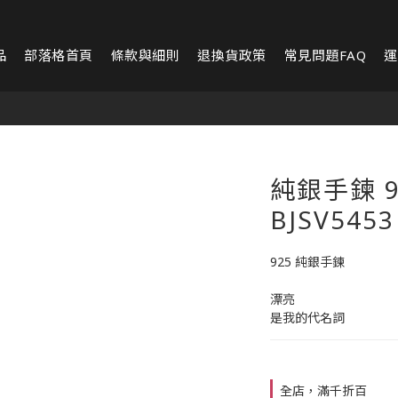
品
部落格首頁
條款與細則
退換貨政策
常見問題FAQ
運
純銀手鍊 9
BJSV5453
925 純銀手鍊
漂亮
是我的代名詞
全店，滿千折百