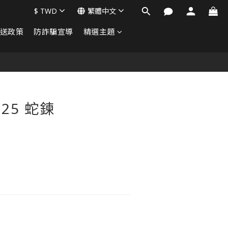
$
TWD
繁體中文
送政策
防詐騙宣導
精選主題
立即購買
25 蛇鍊