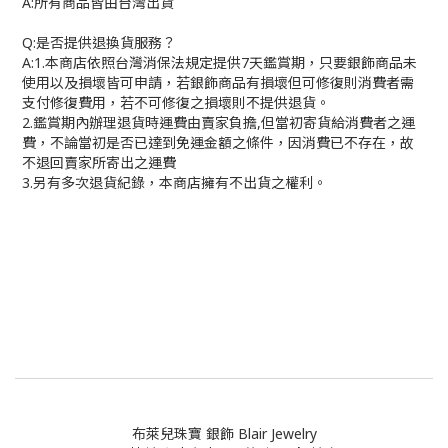
A:
所有商品皆由台灣出貨
Q:
是否提供退換貨服務？
A:1.
本商店依照台灣消保法規定提供
7
天鑑賞期，只要銀飾商品未
使用以及損壞皆可申請，若銀飾商品有損壞但可修復則消費者需
支付修復費用，若不可修復之損壞則不提供退貨。
2.
鑑賞期內辦理退貨時運費由賣家負擔
,
但當初寄貨給消費者之運
費，不論當初是否已達到免運金額之條件，因消費已不存在，故
不退回賣家所寄出之運費
3.
另有多次退貨紀錄，本商店擁有不出貨之權利。
布萊兒珠寶 銀飾 Blair Jewelry