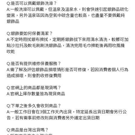
Q:
是否可以佩戴銀飾洗澡？
A:
一般洗澡可以佩戴，但溫泉及溫泉水，則會快速引起銀飾品硫化
變黑，另外溫泉區因為空氣中硫含量也較高，也盡量不要佩戴純
銀飾品
Q:
銀飾要如何保養清潔？
A:
不定時用拭銀布擦拭，定期將銀飾拔下來用清水清洗，較髒可加
點沙拉托及軟毛刷刷洗銀飾品，清洗完用毛巾擦乾後再用吹風機
吹乾
Q:
是否有提供維修保養服務？
A:
需了解及評估銀飾品損壞情形是否可修復，若因消費者個人行為
造成損壞，則會酌收修復費用
Q:
官網上的商品都是現貨嗎？
A:
官網上庫存數量皆為現貨商品
Q:
下單之後多久會收到商品？
A:
一般工作日會在
3
個工作天內出貨，特定延長出貨日期會另行公
告，若有需事前修改則與消費者另外議定出貨日期
Q:
商品是台灣出貨嗎？