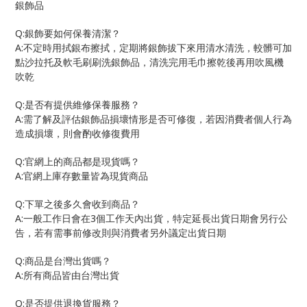
銀飾品
Q:
銀飾要如何保養清潔？
A:
不定時用拭銀布擦拭，定期將銀飾拔下來用清水清洗，較髒可加
點沙拉托及軟毛刷刷洗銀飾品，清洗完用毛巾擦乾後再用吹風機
吹乾
Q:
是否有提供維修保養服務？
A:
需了解及評估銀飾品損壞情形是否可修復，若因消費者個人行為
造成損壞，則會酌收修復費用
Q:
官網上的商品都是現貨嗎？
A:
官網上庫存數量皆為現貨商品
Q:
下單之後多久會收到商品？
A:
3
一般工作日會在
個工作天內出貨，特定延長出貨日期會另行公
告，若有需事前修改則與消費者另外議定出貨日期
Q:
商品是台灣出貨嗎？
A:
所有商品皆由台灣出貨
Q:
是否提供退換貨服務？