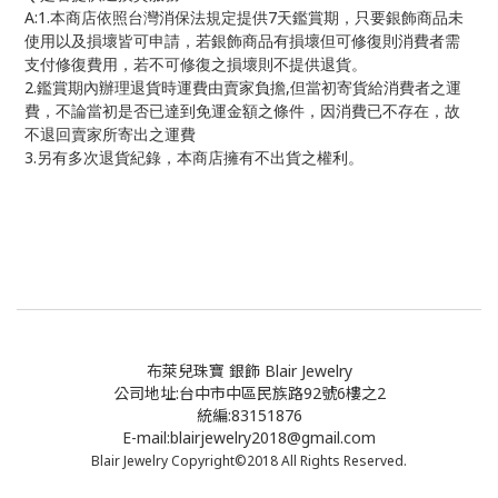
A:1.
7
本商店依照台灣消保法規定提供
天鑑賞期，只要銀飾商品未
使用以及損壞皆可申請，若銀飾商品有損壞但可修復則消費者需
支付修復費用，若不可修復之損壞則不提供退貨。
2.
,
鑑賞期內辦理退貨時運費由賣家負擔
但當初寄貨給消費者之運
費，不論當初是否已達到免運金額之條件，因消費已不存在，故
不退回賣家所寄出之運費
3.
另有多次退貨紀錄，本商店擁有不出貨之權利。
布萊兒珠寶 銀飾 Blair Jewelry
公司地址:台中市中區民族路92號6樓之2
統編:83151876
E-mail:blairjewelry2018@gmail.com
Blair Jewelry Copyright©2018 All Rights Reserved.