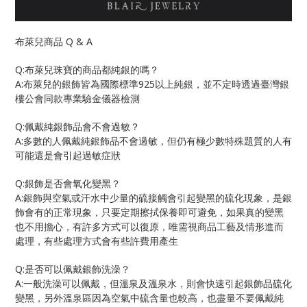
Q & A
布萊兒商品
Q:
布萊兒珠寶的商品都純銀的嗎？
A:
925
布萊兒的銀飾皆為國際標準
以上純銀，並不定時透過臺灣銀
樓公會同款專業驗金儀器檢測
Q:
佩戴純銀飾品會不會過敏？
A:
多數的人佩戴純銀飾品不會過敏，但仍有極少數特殊題質的人有
可能還是會引起過敏症狀
Q:
銀飾是否會氧化變黑？
A:
銀飾與空氣或汗水中少量的硫接觸會引起變黑的硫化現象，是銀
飾會有的正常現象，只要定期擦拭保養即可避免，如果真的變黑
也不用擔心，有許多方式可以復原，唯需視商品工藝及情形進而
處理，有些處理方式會有些許費用產生
Q:
是否可以佩戴銀飾洗澡？
A:
一般洗澡可以佩戴，但溫泉及溫泉水，則會快速引起銀飾品硫化
變黑，另外溫泉區因為空氣中硫含量也較高，也盡量不要佩戴純