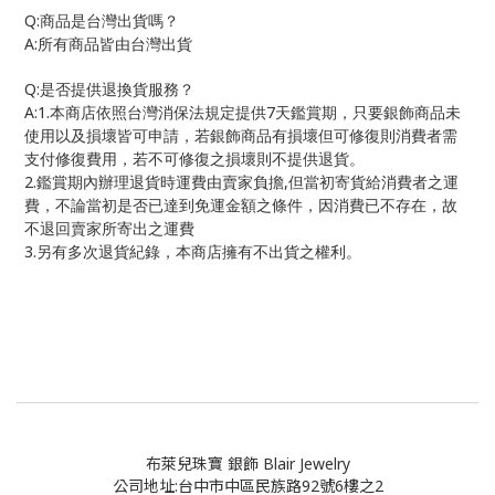
Q:
商品是台灣出貨嗎？
A:
所有商品皆由台灣出貨
Q:
是否提供退換貨服務？
A:1.
7
本商店依照台灣消保法規定提供
天鑑賞期，只要銀飾商品未
使用以及損壞皆可申請，若銀飾商品有損壞但可修復則消費者需
支付修復費用，若不可修復之損壞則不提供退貨。
2.
,
鑑賞期內辦理退貨時運費由賣家負擔
但當初寄貨給消費者之運
費，不論當初是否已達到免運金額之條件，因消費已不存在，故
不退回賣家所寄出之運費
3.
另有多次退貨紀錄，本商店擁有不出貨之權利。
布萊兒珠寶 銀飾 Blair Jewelry
公司地址:台中市中區民族路92號6樓之2