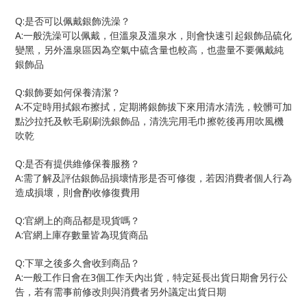
Q:
是否可以佩戴銀飾洗澡？
A:
一般洗澡可以佩戴，但溫泉及溫泉水，則會快速引起銀飾品硫化
變黑，另外溫泉區因為空氣中硫含量也較高，也盡量不要佩戴純
銀飾品
Q:
銀飾要如何保養清潔？
A:
不定時用拭銀布擦拭，定期將銀飾拔下來用清水清洗，較髒可加
點沙拉托及軟毛刷刷洗銀飾品，清洗完用毛巾擦乾後再用吹風機
吹乾
Q:
是否有提供維修保養服務？
A:
需了解及評估銀飾品損壞情形是否可修復，若因消費者個人行為
造成損壞，則會酌收修復費用
Q:
官網上的商品都是現貨嗎？
A:
官網上庫存數量皆為現貨商品
Q:
下單之後多久會收到商品？
A:
3
一般工作日會在
個工作天內出貨，特定延長出貨日期會另行公
告，若有需事前修改則與消費者另外議定出貨日期