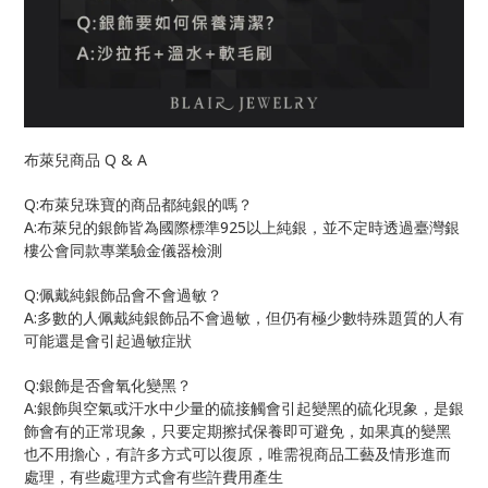
Q & A
布萊兒商品
Q:
布萊兒珠寶的商品都純銀的嗎？
A:
925
布萊兒的銀飾皆為國際標準
以上純銀，並不定時透過臺灣銀
樓公會同款專業驗金儀器檢測
Q:
佩戴純銀飾品會不會過敏？
A:
多數的人佩戴純銀飾品不會過敏，但仍有極少數特殊題質的人有
可能還是會引起過敏症狀
Q:
銀飾是否會氧化變黑？
A:
銀飾與空氣或汗水中少量的硫接觸會引起變黑的硫化現象，是銀
飾會有的正常現象，只要定期擦拭保養即可避免，如果真的變黑
也不用擔心，有許多方式可以復原，唯需視商品工藝及情形進而
處理，有些處理方式會有些許費用產生