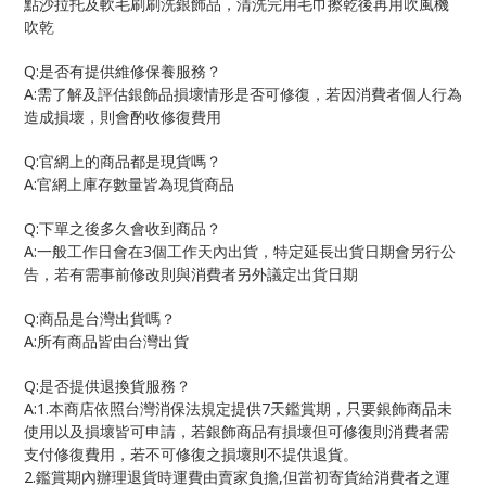
點沙拉托及軟毛刷刷洗銀飾品，清洗完用毛巾擦乾後再用吹風機
吹乾
Q:
是否有提供維修保養服務？
A:
需了解及評估銀飾品損壞情形是否可修復，若因消費者個人行為
造成損壞，則會酌收修復費用
Q:
官網上的商品都是現貨嗎？
A:
官網上庫存數量皆為現貨商品
Q:
下單之後多久會收到商品？
A:
3
一般工作日會在
個工作天內出貨，特定延長出貨日期會另行公
告，若有需事前修改則與消費者另外議定出貨日期
Q:
商品是台灣出貨嗎？
A:
所有商品皆由台灣出貨
Q:
是否提供退換貨服務？
A:1.
7
本商店依照台灣消保法規定提供
天鑑賞期，只要銀飾商品未
使用以及損壞皆可申請，若銀飾商品有損壞但可修復則消費者需
支付修復費用，若不可修復之損壞則不提供退貨。
2.
,
鑑賞期內辦理退貨時運費由賣家負擔
但當初寄貨給消費者之運