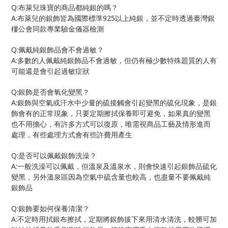
Q:
布萊兒珠寶的商品都純銀的嗎？
A:
925
布萊兒的銀飾皆為國際標準
以上純銀，並不定時透過臺灣銀
樓公會同款專業驗金儀器檢測
Q:
佩戴純銀飾品會不會過敏？
A:
多數的人佩戴純銀飾品不會過敏，但仍有極少數特殊題質的人有
可能還是會引起過敏症狀
Q:
銀飾是否會氧化變黑？
A:
銀飾與空氣或汗水中少量的硫接觸會引起變黑的硫化現象，是銀
飾會有的正常現象，只要定期擦拭保養即可避免，如果真的變黑
也不用擔心，有許多方式可以復原，唯需視商品工藝及情形進而
處理，有些處理方式會有些許費用產生
Q:
是否可以佩戴銀飾洗澡？
A:
一般洗澡可以佩戴，但溫泉及溫泉水，則會快速引起銀飾品硫化
變黑，另外溫泉區因為空氣中硫含量也較高，也盡量不要佩戴純
銀飾品
Q:
銀飾要如何保養清潔？
A:
不定時用拭銀布擦拭，定期將銀飾拔下來用清水清洗，較髒可加