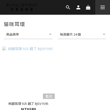
貓咪耳環
商品排序
每頁顯示 24 個
售完
純銀耳環 925 餓了 BJSV1595
NT$580